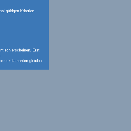
al gültigen Kriterien
ntisch erscheinen. Erst
n
chmuckdiamanten gleicher
ewogen.
ohannisbrotbaums zurück.
terteilt. Ein Diamant von
ieden im Wert sein
nd/oder Schliff.