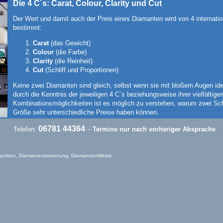
Die 4 C´s: Carat, Colour, Clarity und Cut
Der Wert und damit auch der Preis eines Diamanten wird von 4 internation
bestimmt:
Carat
(das Gewicht)
Colour
(die Farbe)
Clarity
(die Reinheit)
Cut
(Schliff und Proportionen)
Keine zwei Diamanten sind gleich, selbst wenn sie mit bloßem Augen ide
durch die Kenntnis der jeweiligen 4 C´s beziehungsweise ihrer vielfältige
Kombinationsmöglichkeiten ist es möglich zu verstehen, warum zwei S
Größe sehr unterschiedliche Preise haben können.
06781 44364
Telefon:
–
Termine nur nach vorheriger Absprache
1. Carat (Gewicht)
Das Gewicht und damit auch die Größe eines Diamanten wird in Karat g
chten, Diamantenbewertung, Diamantzertifikate
Der Begriff Karat geht auf eine natürliche Maßeinheit, den Samen des J
1 Karat entspricht 0,20 Gramm. Ein Karat wird wiederum in 100 Punkte un
25 Punkten, wiegt also 0,25 ct.
Zwei Diamanten mit gleichem Karatgewicht können dennoch sehr versch
aufgrund unterschiedlicher Gegebenheiten bezüglich der Farbe, Reinheit u
2. Colour (Farbe)